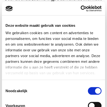
en handvatten hoe u het probleem zelf kunt
aanpakken. Eventueel geven wij u ook een
behandeladvies of stellen we een diagnose vast,
Deze website maakt gebruik van cookies
bijvoorbeeld ter ondersteuning van aanvragen voor
We gebruiken cookies om content en advertenties te
extra begeleiding op school.
personaliseren, om functies voor social media te bieden
Voor het onderzoek vult u als ouder of leerkracht
en om ons websiteverkeer te analyseren. Ook delen we
vragenlijsten in (met behulp van onder meer BergOp)
informatie over uw gebruik van onze site met onze
en voert PIP Hilversum een testonderzoek uit met het
partners voor social media, adverteren en analyse. Deze
partners kunnen deze gegevens combineren met andere
kind. Er zijn verschillende soorten onderzoeken, zoals
informatie die u aan ze heeft verstrekt of die ze hebben
een intelligentie- of persoonlijkheidstest en een
verzameld op basis van uw gebruik van hun services.
neuropsychologisch onderzoek. Wij doen onderzoek
naar ADHD, AutismeSpectrumStoornissen,
Toestemmingsselectie
Angststoornissen en Emotieregulatieproblematiek.
Noodzakelijk
Deze kunnen zowel afzonderlijk als in combinatie
worden uitgevoerd.
Voorkeuren