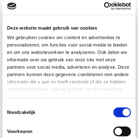
raadplegen
Kind en Jeugd
Deze website maakt gebruik van cookies
Vergoedingen voor psychologie voor kinderen
We gebruiken cookies om content en advertenties te
worden sinds 2015 verzorgd door de gemeenten. Wij
personaliseren, om functies voor social media te bieden
hebben een raamovereenkomst met gemeente Gooi
en om ons websiteverkeer te analyseren. Ook delen we
en Vechtstreek (Hilversum, Laren Blaricum, Huizen,
informatie over uw gebruik van onze site met onze
Wijdemeren, Gooise Meren). De diverse gemeenten
partners voor social media, adverteren en analyse. Deze
voeren een eigen beleid. U kunt op de betreffende
partners kunnen deze gegevens combineren met andere
informatie die u aan ze heeft verstrekt of die ze hebben
gemeentewebsites kijken wat de voorwaarden zijn om
verzameld op basis van uw gebruik van hun services.
voor vergoeding in aanmerking te komen.
Kindercoaching en ouderbegeleiding worden niet
Toestemmingsselectie
vergoed. Deze gesprekken zijn mogelijk zonder
Noodzakelijk
verwijzing en beschikking.
Voorkeuren