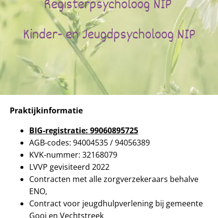
Registerpsycholoog NIP
Kinder- en Jeugdpsycholoog NIP
Praktijkinformatie
BIG-registratie: 99060895725
AGB-codes: 94004535 / 94056389
KVK-nummer: 32168079
LVVP gevisiteerd 2022
Contracten met alle zorgverzekeraars behalve
ENO,
Contract voor jeugdhulpverlening bij gemeente
Gooi en Vechtstreek