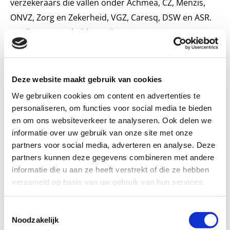
verzekeraars die vallen onder Achmea, CZ, Menzis,
ONVZ, Zorg en Zekerheid, VGZ, Caresq, DSW en ASR.
Op dit moment hebben wij GEEN contract met
zorgverzekeraars die vallen onder ENO. U dient zelf
bij uw verzekeraar te informeren of u voor vergoeding
in aanmerking komt. Met ingang van 1 januari 2022
Deze website maakt gebruik van cookies
wordt het ZorgPrestatieModel gehanteerd door de
We gebruiken cookies om content en advertenties te
zorgverzekeraars. In de bijlagen op de Contactpagina
personaliseren, om functies voor social media te bieden
en om ons websiteverkeer te analyseren. Ook delen we
vindt u meer informatie.
informatie over uw gebruik van onze site met onze
Bij vakantie of afwezigheid van uw behandelaar kunt u
partners voor social media, adverteren en analyse. Deze
contact opnemen met de aanwezige collega, via
partners kunnen deze gegevens combineren met andere
info@piphilversum.nl. U zult via de
informatie die u aan ze heeft verstrekt of die ze hebben
verzameld op basis van uw gebruik van hun services.
afwezigheidsmelding van de email van uw
behandelaar op de hoogte gesteld worden van de
Toestemmingsselectie
mogelijkheden voor contact. U kunt altijd contact
Noodzakelijk
opnemen met de huisarts.